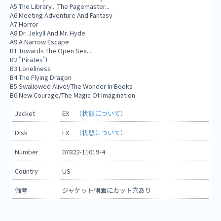
A5 The Library... The Pagemaster...
A6 Meeting Adventure And Fantasy
A7 Horror
A8 Dr. Jekyll And Mr. Hyde
A9 A Narrow Escape
B1 Towards The Open Sea...
B2 "Pirates"!
B3 Loneliness
B4 The Flying Dragon
B5 Swallowed Alive!/The Wonder In Books
B6 New Courage/The Magic Of Imagination
Jacket
EX
（状態について）
Disk
EX
（状態について）
Number
07822-11019-4
Country
US
備考
ジャケット側面にカット穴あり