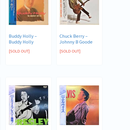
Buddy Holly ‎–
Chuck Berry ‎–
Buddy Holly
Johnny B Goode
[SOLD OUT]
[SOLD OUT]