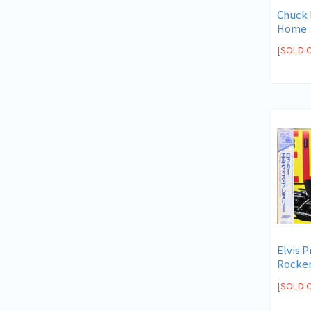
Chuck 
Home
[SOLD 
Elvis P
Rocke
[SOLD 