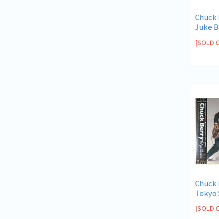
Chuck 
Juke B
[SOLD 
Chuck B
Tokyo 
[SOLD 