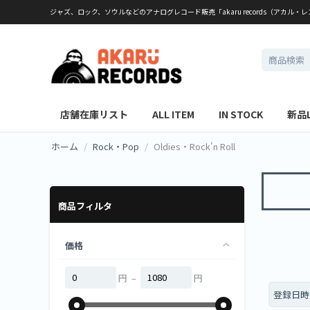
ジャズ、ロック、ソウルなどのアナログレコード販売「akaru records（アカル・
店舗在庫リスト
ALL ITEM
IN STOCK
新品
ホーム
/
Rock・Pop
/
Oldies・Rock'n Roll
商品フィルタ
価格
円 –
円
登録日時