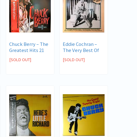
Chuck Berry ‎– The
Eddie Cochran ‎–
Greatest Hits 21
The Very Best Of
Eddie C...
[SOLD OUT]
[SOLD OUT]