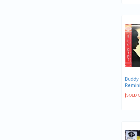
Buddy H
Remini
[SOLD 