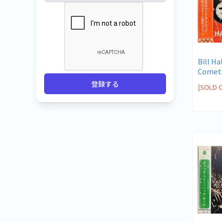
Bill Ha
Comets
Around 
登録する
[SOLD 