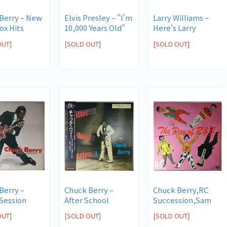
Berry ‎– New
Elvis Presley ‎– "I'm
Larry Williams ‎–
ox Hits
10,000 Years Old"
Here's Larry
E...
Williams
OUT]
[SOLD OUT]
[SOLD OUT]
erry ‎–
Chuck Berry ‎–
Chuck Berry,RC
Session
After School
Succession,Sam
Session
Moore & His...
OUT]
[SOLD OUT]
[SOLD OUT]