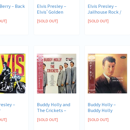
Berry ‎– Back
Elvis Presley ‎–
Elvis Presley ‎–
Elvis' Golden
Jailhouse Rock /
Records
Kid Gal...
OUT]
[SOLD OUT]
[SOLD OUT]
resley ‎–
Buddy Holly and
Buddy Holly ‎–
r
The Crickets ‎–
Buddy Holly
Buddy Hol...
OUT]
[SOLD OUT]
[SOLD OUT]