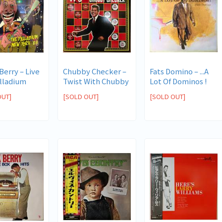
erry ‎– Live
Chubby Checker ‎–
Fats Domino ‎– ...A
lladium
Twist With Chubby
Lot Of Dominos !
...
Checker
OUT]
[SOLD OUT]
[SOLD OUT]