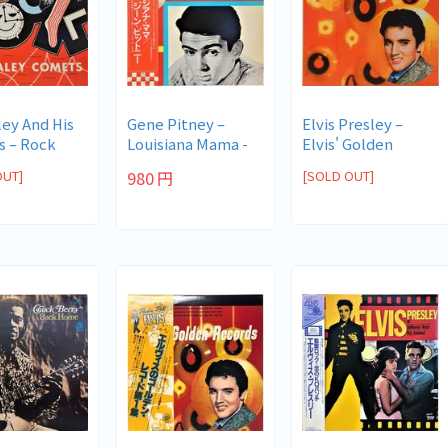
ley And His
Gene Pitney ‎–
Elvis Presley ‎–
 ‎– Rock
Louisiana Mama -
Elvis' Golden
...
Golden Hi...
Records
OUT]
980
円
[SOLD OUT]