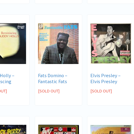
olly ‎–
Fats Domino ‎–
Elvis Presley ‎–
scing
Fantastic Fats
Elvis Presley
OUT]
[SOLD OUT]
[SOLD OUT]