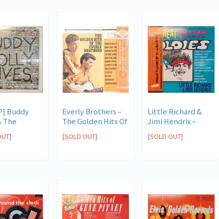
] Buddy
Everly Brothers –
Little Richard &
& The
The Golden Hits Of
Jimi Hendrix –
s – 20 Go...
The ...
Great Rhy...
OUT]
[SOLD OUT]
[SOLD OUT]