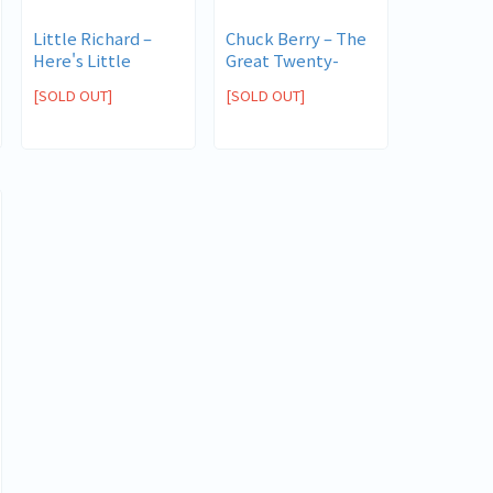
Little Richard ‎–
Chuck Berry ‎– The
Here's Little
Great Twenty-
Richard
Eight
[SOLD OUT]
[SOLD OUT]