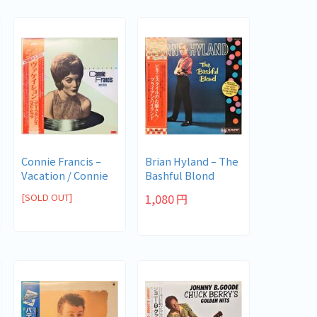
Connie Francis ‎–
Brian Hyland ‎– The
Vacation / Connie
Bashful Blond
Franc...
[SOLD OUT]
1,080
円