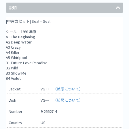
説明
[中古カセット] Seal ‎– Seal
シール 1991年作
A1 The Beginning
A2 Deep Water
A3 Crazy
A4 Killer
A5 Whirlpool
B1 Future Love Paradise
B2 Wild
B3 Show Me
B4 Violet
Jacket
VG++
（状態について）
Disk
VG++
（状態について）
Number
9 26627-4
Country
US