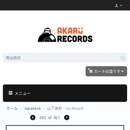
カートは空です
メニュー
ホーム
/
Japanese
/
山下達郎 ‎– Go Ahead!
562
of
817