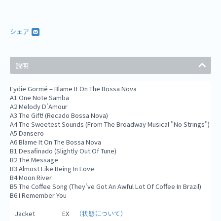
シェア
説明
Eydie Gormé – Blame It On The Bossa Nova
A1 One Note Samba
A2 Melody D'Amour
A3 The Gift! (Recado Bossa Nova)
A4 The Sweetest Sounds (From The Broadway Musical "No Strings")
A5 Dansero
A6 Blame It On The Bossa Nova
B1 Desafinado (Slightly Out Of Tune)
B2 The Message
B3 Almost Like Being In Love
B4 Moon River
B5 The Coffee Song (They've Got An Awful Lot Of Coffee In Brazil)
B6 I Remember You
Jacket
EX
（状態について）