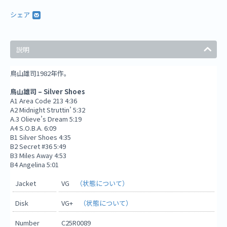
シェア
説明
鳥山雄司1982年作。
鳥山雄司 ‎– Silver Shoes
A1 Area Code 213 4:36
A2 Midnight Struttin’ 5:32
A.3 Olieve’s Dream 5:19
A4 S.O.B.A. 6:09
B1 Silver Shoes 4:35
B2 Secret #36 5:49
B3 Miles Away 4:53
B4 Angelina 5:01
Jacket
VG
（状態について）
Disk
VG+
（状態について）
Number
C25R0089