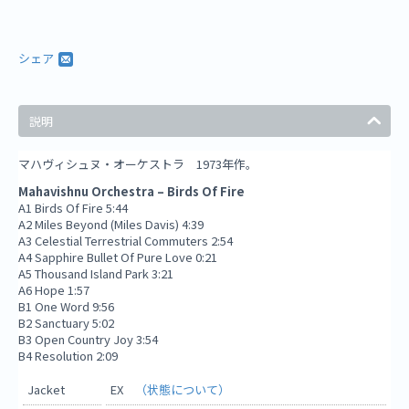
シェア
説明
マハヴィシュヌ・オーケストラ 1973年作。
Mahavishnu Orchestra ‎– Birds Of Fire
A1 Birds Of Fire 5:44
A2 Miles Beyond (Miles Davis) 4:39
A3 Celestial Terrestrial Commuters 2:54
A4 Sapphire Bullet Of Pure Love 0:21
A5 Thousand Island Park 3:21
A6 Hope 1:57
B1 One Word 9:56
B2 Sanctuary 5:02
B3 Open Country Joy 3:54
B4 Resolution 2:09
Jacket
EX
（状態について）