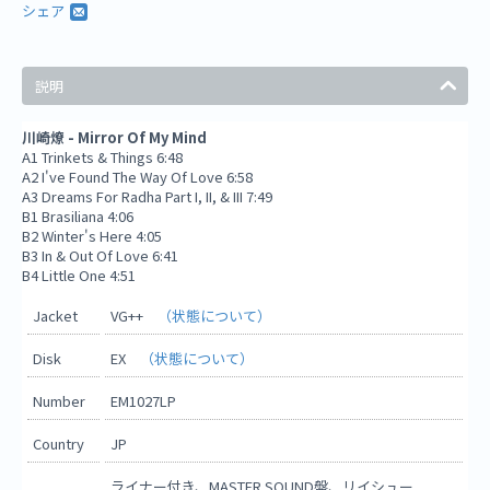
シェア
説明
川崎燎 - Mirror Of My Mind
A1 Trinkets & Things 6:48
A2 I've Found The Way Of Love 6:58
A3 Dreams For Radha Part I, II, & III 7:49
B1 Brasiliana 4:06
B2 Winter's Here 4:05
B3 In & Out Of Love 6:41
B4 Little One 4:51
Jacket
VG++
（状態について）
Disk
EX
（状態について）
Number
EM1027LP
Country
JP
ライナー付き、MASTER SOUND盤、リイシュー