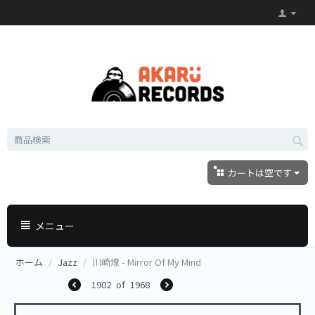
カートは空です
メニュー
ホーム
/
Jazz
/
川崎燎 - Mirror Of My Mind
1902
of
1968