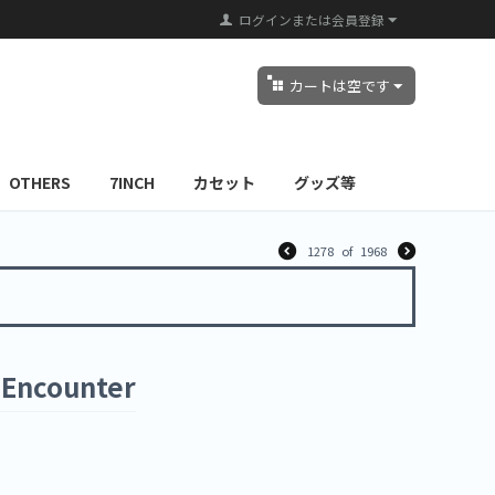
ログインまたは会員登録
カートは空です
OTHERS
7INCH
カセット
グッズ等
1278
of
1968
 Encounter