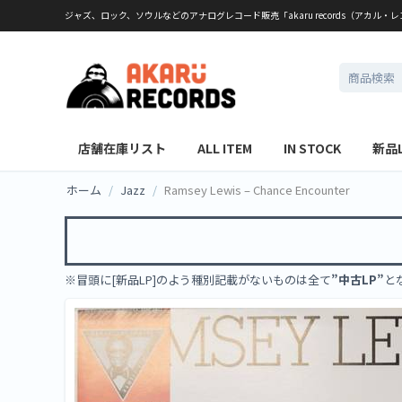
ジャズ、ロック、ソウルなどのアナログレコード販売「akaru records（アカル・
店舗在庫リスト
ALL ITEM
IN STOCK
新品
ホーム
/
Jazz
/
Ramsey Lewis – Chance Encounter
※冒頭に[新品LP]のよう種別記載がないものは全て
”中古LP”
と