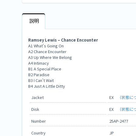
説明
Ramsey Lewis – Chance Encounter
A1 What's Going On
A2 Chance Encounter
A3 Up Where We Belong
A4 Intimacy
B1 A Special Place
B2 Paradise
B3 I Can't Wait
B4 Just A Little Ditty
Jacket
EX
（状態に
Disk
EX
（状態に
Number
25AP-2477
Country
JP