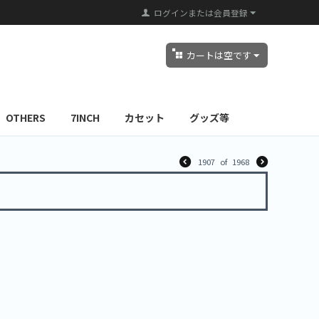
ログインまたは会員登録
カートは空です
OTHERS
7INCH
カセット
グッズ等
1907
of
1968