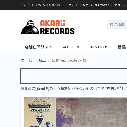
ジャズ、ロック、ソウルなどのアナログレコード販売「akaru records（アカル・
店舗在庫リスト
ALL ITEM
IN STOCK
新品
ホーム
/
Jazz
/
日野皓正 Sextet ‎– 藤
※冒頭に[新品LP]のよう種別記載がないものは全て
”中古LP”
と