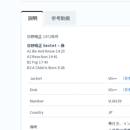
説明
参考動画
日野皓正 1972年作
日野皓正 Sextet ‎– 藤
A1 Be And Know 14:23
A2 Reaction 14:41
B1 Fuji 17:43
B2 A Child Is Born 9:28
Jacket
VG++
（状
Disk
VG++
（状
Number
VIJ6329
Country
JP
帯付き、イ
備考