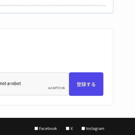
登録する
■ Facebook
■ X
■ Instagram