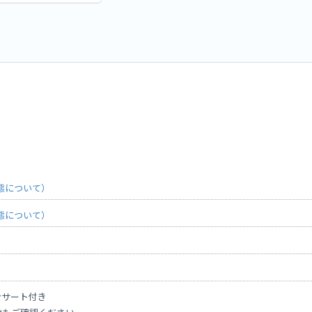
態について）
態について）
ンサート付き