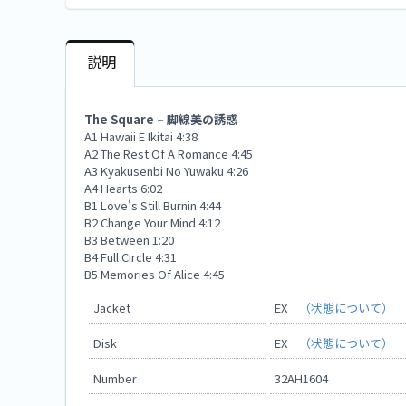
説明
The Square – 脚線美の誘惑
A1 Hawaii E Ikitai 4:38
A2 The Rest Of A Romance 4:45
A3 Kyakusenbi No Yuwaku 4:26
A4 Hearts 6:02
B1 Love's Still Burnin 4:44
B2 Change Your Mind 4:12
B3 Between 1:20
B4 Full Circle 4:31
B5 Memories Of Alice 4:45
Jacket
EX
（状態について）
Disk
EX
（状態について）
Number
32AH1604