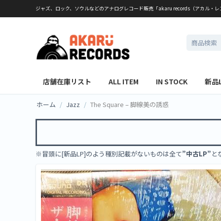
ジャズ、ロック、ソウルなどのアナログレコード販売「akaru records（アカル・
店舗在庫リスト
ALL ITEM
IN STOCK
新品
ホーム
/
Jazz
/
The Square – 脚線美の誘惑
※冒頭に[新品LP]のよう種別記載がないものは全て
”中古LP”
と