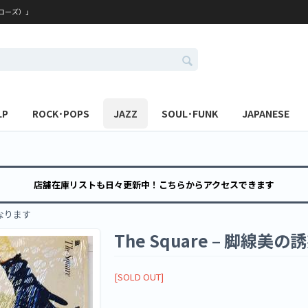
レコーズ）」
LP
ROCK･POPS
JAZZ
SOUL･FUNK
JAPANESE
店舗在庫リストも日々更新中！こちらからアクセスできます
なります
The Square – 脚線美の
[SOLD OUT]