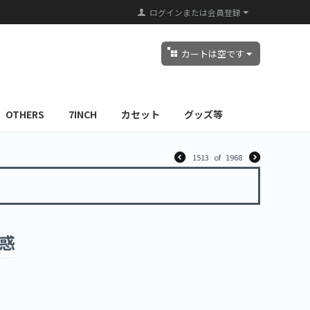
ログインまたは会員登録
カートは空です
OTHERS
7INCH
カセット
グッズ等
1513
of
1968
誘惑