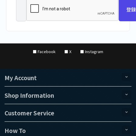
登録
■ Facebook
■ X
■ Instagram
My Account
Shop Information
Customer Service
How To