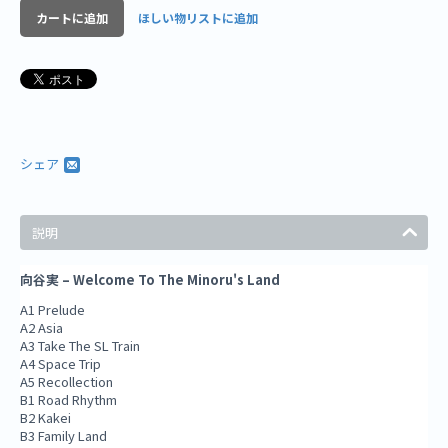
カートに追加
ほしい物リストに追加
シェア
説明
向谷実 – Welcome To The Minoru's Land
A1 Prelude
A2 Asia
A3 Take The SL Train
A4 Space Trip
A5 Recollection
B1 Road Rhythm
B2 Kakei
B3 Family Land