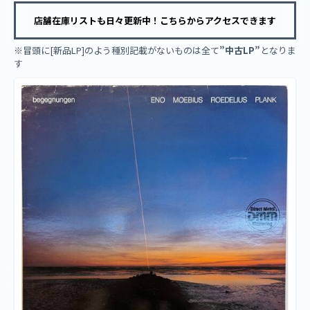
店舗在庫リストも日々更新中！こちらからアクセスできます
※冒頭に[新品LP]のよう種別記載がないものは全て
”中古LP”
となりま
す