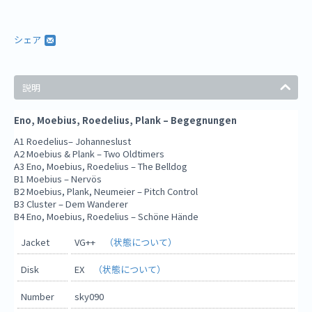
シェア
説明
Eno, Moebius, Roedelius, Plank – Begegnungen
A1 Roedelius– Johanneslust
A2 Moebius & Plank – Two Oldtimers
A3 Eno, Moebius, Roedelius – The Belldog
B1 Moebius – Nervös
B2 Moebius, Plank, Neumeier – Pitch Control
B3 Cluster – Dem Wanderer
B4 Eno, Moebius, Roedelius – Schöne Hände
Jacket
VG++
（状態について）
Disk
EX
（状態について）
Number
sky090