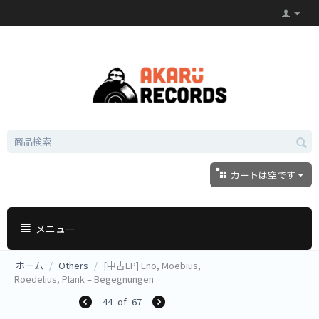
カートは空です
メニュー
ホーム
/
Others
/
[中古LP] Eno, Moebius,
Roedelius, Plank – Begegnungen
44
of
67