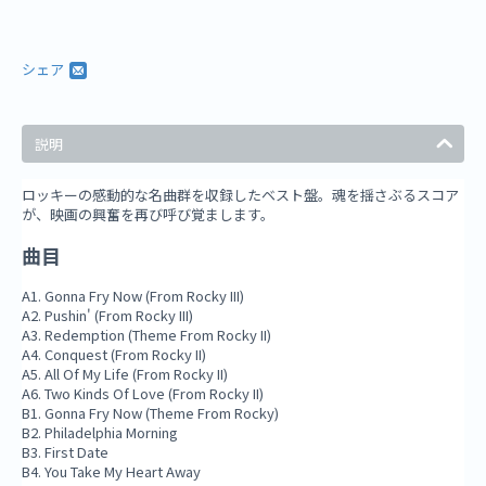
シェア
説明
ロッキーの感動的な名曲群を収録したベスト盤。魂を揺さぶるスコア
が、映画の興奮を再び呼び覚まします。
曲目
A1. Gonna Fry Now (From Rocky III)
A2. Pushin' (From Rocky III)
A3. Redemption (Theme From Rocky II)
A4. Conquest (From Rocky II)
A5. All Of My Life (From Rocky II)
A6. Two Kinds Of Love (From Rocky II)
B1. Gonna Fry Now (Theme From Rocky)
B2. Philadelphia Morning
B3. First Date
B4. You Take My Heart Away