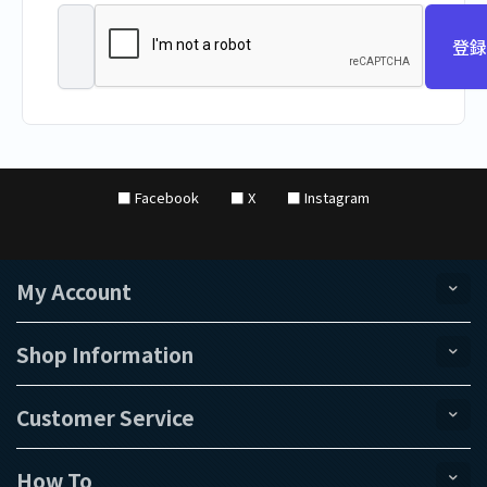
登録
■ Facebook
■ X
■ Instagram
My Account
Shop Information
Customer Service
How To