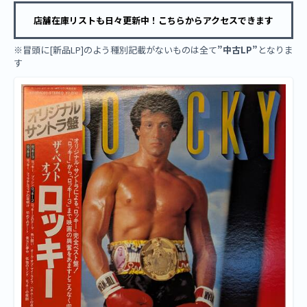
店舗在庫リストも日々更新中！こちらからアクセスできます
※冒頭に[新品LP]のよう種別記載がないものは全て
”中古LP”
となりま
す