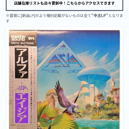
店舗在庫リストも日々更新中！こちらからアクセスできます
※冒頭に[新品LP]のよう種別記載がないものは全て
”中古LP”
となりま
す