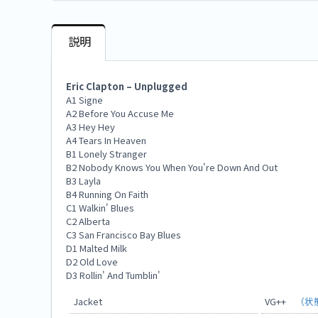
説明
Eric Clapton – Unplugged
A1 Signe
A2 Before You Accuse Me
A3 Hey Hey
A4 Tears In Heaven
B1 Lonely Stranger
B2 Nobody Knows You When You're Down And Out
B3 Layla
B4 Running On Faith
C1 Walkin' Blues
C2 Alberta
C3 San Francisco Bay Blues
D1 Malted Milk
D2 Old Love
D3 Rollin' And Tumblin'
Jacket
VG++
（状