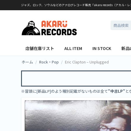
ジャズ、ロック、ソウルなどのアナログレコード販売「akaru records（アカル・
店舗在庫リスト
ALL ITEM
IN STOCK
新品
ホーム
/
Rock・Pop
/
Eric Clapton – Unplugged
※冒頭に[新品LP]のよう種別記載がないものは全て
”中古LP”
と