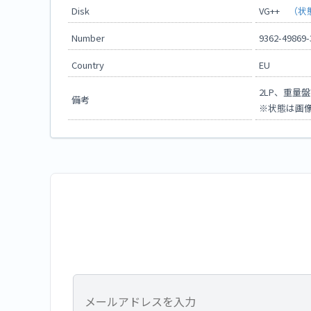
Disk
VG++
（状
Number
9362-49869-
Country
EU
2LP、重量盤
備考
※状態は画