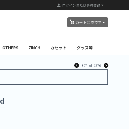
ログインまたは会員登録
カートは空です
OTHERS
7INCH
カセット
グッズ等
397
of
1776
ed