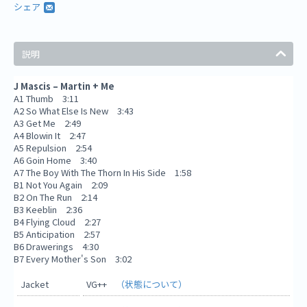
シェア
説明
J Mascis – Martin + Me
A1 Thumb 3:11
A2 So What Else Is New 3:43
A3 Get Me 2:49
A4 Blowin It 2:47
A5 Repulsion 2:54
A6 Goin Home 3:40
A7 The Boy With The Thorn In His Side 1:58
B1 Not You Again 2:09
B2 On The Run 2:14
B3 Keeblin 2:36
B4 Flying Cloud 2:27
B5 Anticipation 2:57
B6 Drawerings 4:30
B7 Every Mother's Son 3:02
Jacket
VG++
（状態について）