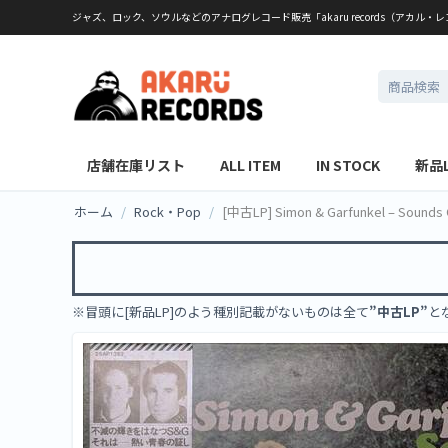
ジャズ、ロック、ソウルなどのアナログレコード販売「akaru records（アカル・
店舗在庫リスト
ALL ITEM
IN STOCK
新品
ホーム
/
Rock・Pop
/
[中古LP] Simon & Garfunkel – Sounds 
※冒頭に[新品LP]のよう種別記載がないものは全て
”中古LP”
と