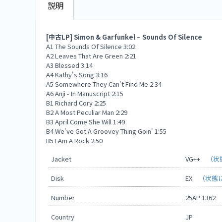
説明
[中古LP] Simon & Garfunkel – Sounds Of Silence
A1 The Sounds Of Silence 3:02
A2 Leaves That Are Green 2:21
A3 Blessed 3:14
A4 Kathy's Song 3:16
A5 Somewhere They Can't Find Me 2:34
A6 Anji - In Manuscript 2:15
B1 Richard Cory 2:25
B2 A Most Peculiar Man 2:29
B3 April Come She Will 1:49
B4 We've Got A Groovey Thing Goin' 1:55
B5 I Am A Rock 2:50
Jacket
VG++
（状
Disk
EX
（状態
Number
25AP 1362
Country
JP