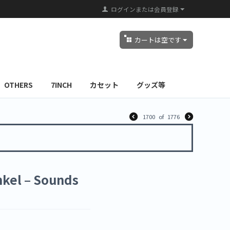
ログインまたは会員登録
カートは空です
OTHERS
7INCH
カセット
グッズ等
1700
of
1776
kel – Sounds