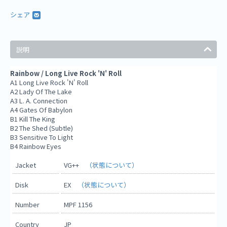
シェア
説明
Rainbow / Long Live Rock 'N' Roll
A1 Long Live Rock 'N' Roll
A2 Lady Of The Lake
A3 L. A. Connection
A4 Gates Of Babylon
B1 Kill The King
B2 The Shed (Subtle)
B3 Sensitive To Light
B4 Rainbow Eyes
Jacket
VG++
（状態について）
Disk
EX
（状態について）
Number
MPF 1156
Country
JP