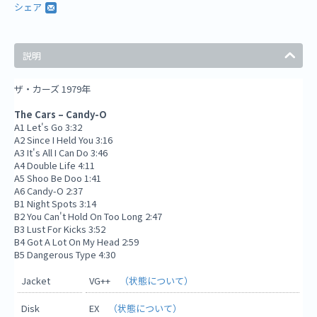
シェア
説明
ザ・カーズ 1979年
The Cars ‎– Candy-O
A1 Let's Go 3:32
A2 Since I Held You 3:16
A3 It's All I Can Do 3:46
A4 Double Life 4:11
A5 Shoo Be Doo 1:41
A6 Candy-O 2:37
B1 Night Spots 3:14
B2 You Can't Hold On Too Long 2:47
B3 Lust For Kicks 3:52
B4 Got A Lot On My Head 2:59
B5 Dangerous Type 4:30
Jacket
VG++
（状態について）
Disk
EX
（状態について）