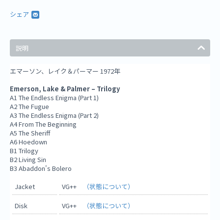
シェア
説明
エマーソン、レイク＆パーマー 1972年
Emerson, Lake & Palmer ‎– Trilogy
A1 The Endless Enigma (Part 1)
A2 The Fugue
A3 The Endless Enigma (Part 2)
A4 From The Beginning
A5 The Sheriff
A6 Hoedown
B1 Trilogy
B2 Living Sin
B3 Abaddon's Bolero
Jacket
VG++
（状態について）
Disk
VG++
（状態について）