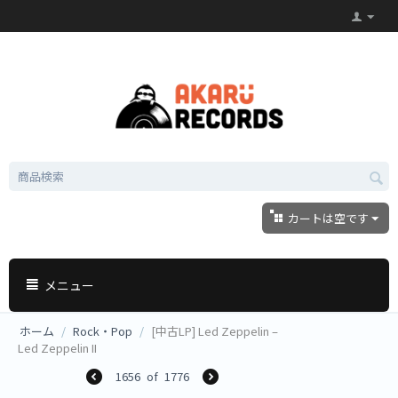
カートは空です
メニュー
ホーム
/
Rock・Pop
/
[中古LP] Led Zeppelin –
Led Zeppelin II
1656
of
1776