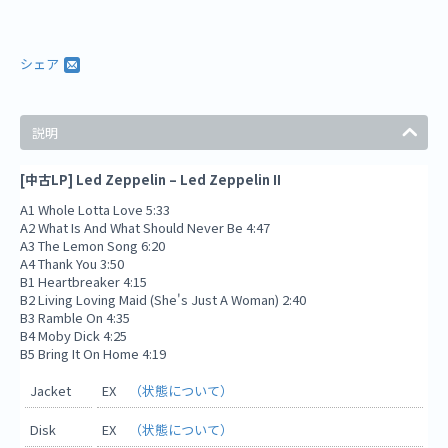
シェア
説明
[中古LP] Led Zeppelin – Led Zeppelin II
A1 Whole Lotta Love 5:33
A2 What Is And What Should Never Be 4:47
A3 The Lemon Song 6:20
A4 Thank You 3:50
B1 Heartbreaker 4:15
B2 Living Loving Maid (She's Just A Woman) 2:40
B3 Ramble On 4:35
B4 Moby Dick 4:25
B5 Bring It On Home 4:19
Jacket
EX
（状態について）
Disk
EX
（状態について）