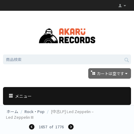
カートは空です
メニュー
ホーム
/
Rock・Pop
/
[中古LP] Led Zeppelin –
Led Zeppelin III
1657
of
1776