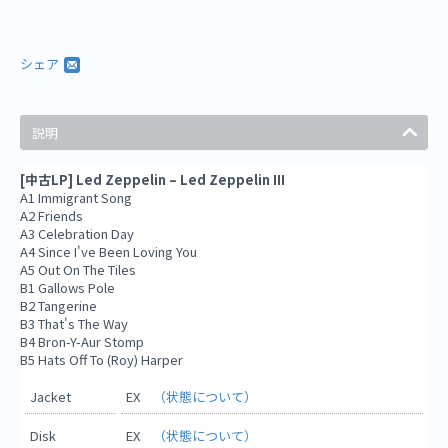
シェア
説明
[中古LP] Led Zeppelin – Led Zeppelin III
A1 Immigrant Song
A2 Friends
A3 Celebration Day
A4 Since I've Been Loving You
A5 Out On The Tiles
B1 Gallows Pole
B2 Tangerine
B3 That's The Way
B4 Bron-Y-Aur Stomp
B5 Hats Off To (Roy) Harper
Jacket
EX
（状態について）
Disk
EX
（状態について）